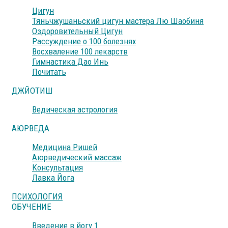
Цигун
Тяньчжушаньский цигун мастера Лю Шаобиня
Оздоровительный Цигун
Рассуждение о 100 болезнях
Восхваление 100 лекарств
Гимнастика Дао Инь
Почитать
ДЖЙОТИШ
Ведическая астрология
АЮРВЕДА
Медицина Ришей
Аюрведический массаж
Консультация
Лавка Йога
ПСИХОЛОГИЯ
ОБУЧЕНИЕ
Введение в йогу 1