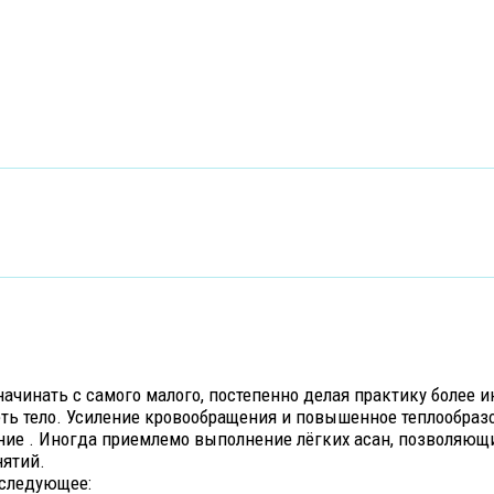
чинать с самого малого, постепенно делая практику более и
еть тело. Усиление кровообращения и повышенное теплообраз
ние . Иногда приемлемо выполнение лёгких асан, позволяющи
нятий.
 следующее: