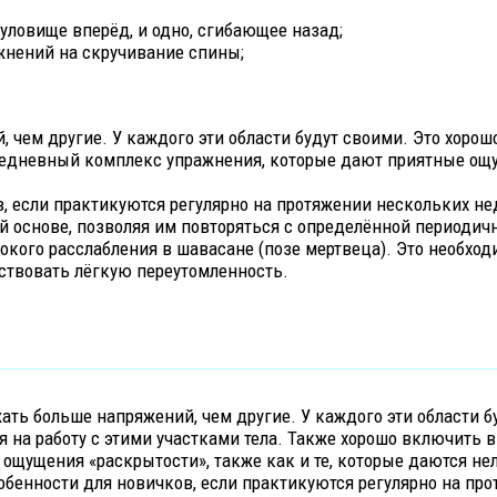
туловище вперёд, и одно, сгибающее назад;
ажнений на скручивание спины;
 чем другие. У каждого эти области будут своими. Это хорош
жедневный комплекс упражнения, которые дают приятные ощущ
в, если практикуются регулярно на протяжении нескольких н
й основе, позволяя им повторяться с определённой периодич
кого расслабления в шавасане (позе мертвеца). Это необходи
вствовать лёгкую переутомленность.
ать больше напряжений, чем другие. У каждого эти области б
я на работу с этими участками тела. Также хорошо включить
ощущения «раскрытости», также как и те, которые даются нел
обенности для новичков, если практикуются регулярно на пр