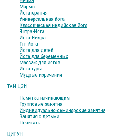
Нияма
Мармы
Йогатерапия
Универсальная йога
Классическая индийская йога
Янтра-Йога
Йога-Нидра
Тri- йога
Йога для детей
Йога для беременных
Массаж для йогов
Йога туры
Мудрые изречения
ТАЙ ЦЗИ
Памятка начинающим
Групповые занятия
Индивидуально-семинарские занятия
Занятия с детьми
Почитать
ЦИГУН