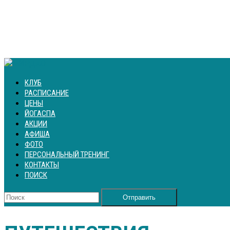
Москва Б.Власьевский д.10
info@mirdao.ru
КЛУБ
РАСПИСАНИЕ
ЦЕНЫ
ЙОГАСПА
АКЦИИ
АФИША
ФОТО
ПЕРСОНАЛЬНЫЙ ТРЕНИНГ
КОНТАКТЫ
ПОИСК
Отправить