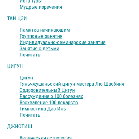
Йога туры
Мудрые изречения
ТАЙ ЦЗИ
Памятка начинающим
Групповые занятия
Индивидуально-семинарские занятия
Занятия с детьми
Почитать
ЦИГУН
Цигун
Тяньчжушаньский цигун мастера Лю Шаобиня
Оздоровительный Цигун
Рассуждение о 100 болезнях
Восхваление 100 лекарств
Гимнастика Дао Инь
Почитать
ДЖЙОТИШ
Ведическая астрология