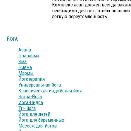
Комплекс асан должен всегда заканч
необходимо для того, чтобы позволит
лёгкую переутомленность.
ЙОГА
Асана
Пранаяма
Яма
Нияма
Мармы
Йогатерапия
Универсальная йога
Классическая индийская йога
Янтра-Йога
Йога-Нидра
Тri- йога
Йога для детей
Йога для беременных
Массаж для йогов