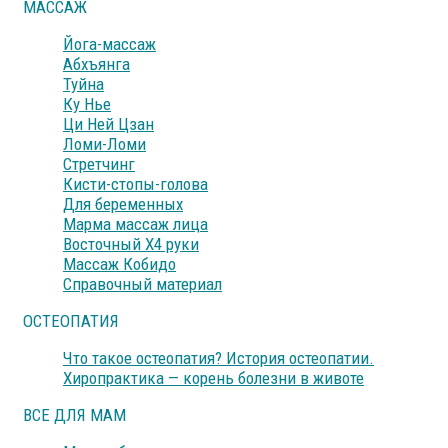
МАССАЖ
Йога-массаж
Абхъянга
Туйна
Ку Нье
Ци Ней Цзан
Ломи-Ломи
Стретчинг
Кисти-стопы-голова
Для беременных
Марма массаж лица
Восточный Х4 руки
Массаж Кобидо
Справочный материал
ОСТЕОПАТИЯ
Что такое остеопатия? История остеопатии.
Хиропрактика — корень болезни в животе
ВСЕ ДЛЯ МАМ